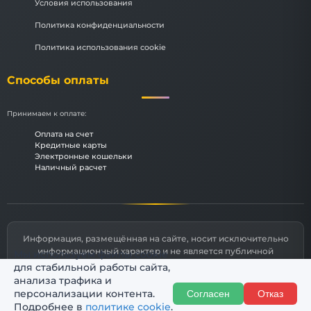
Условия использования
Политика конфиденциальности
Политика использования cookie
Способы оплаты
Принимаем к оплате:
Оплата на счет
Кредитные карты
Электронные кошельки
Наличный расчет
Информация, размещённая на сайте, носит исключительно
информационный характер и не является публичной
Мы используем файлы cookie
офертой, определяемой статьями 435 и 437 Гражданского
для стабильной работы сайта,
кодекса РФ.
анализа трафика и
персонализации контента.
Согласен
Отказ
© 2026 Комфорт174
Подробнее в
политике cookie
.