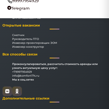
89997954929
Наименование:
ООО "Комфорт174"
Адрес:
Челябинск, улица Цвиллинга, 34, офис 278
Telegram
ИНН:
3666069183
КПП:
366601001
ОГРН:
1023602617432
Открытые вакансии
Сметчик
Руководитель ПТО
Инженер-проектировщик ЭОМ
Инженер-конструктор
Все способы связи
Проконсультироваться, рассчитать стоимость аренды или
узнать актуальную цену услуг:
+79997954929
info@komfort174.ru
Мы в соц.сетях
Дополнительные ссылки