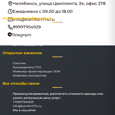
Челябинск, улица Цвиллинга, 34, офис 278
Ежедневно с 09.00 до 18.00
Контактная информация
info@komfort174.ru
89997954929
Наименование:
ООО "Комфорт174"
Адрес:
Челябинск, улица Цвиллинга, 34, офис 278
Telegram
ИНН:
3666069183
КПП:
366601001
ОГРН:
1023602617432
Открытые вакансии
Сметчик
Руководитель ПТО
Инженер-проектировщик ЭОМ
Инженер-конструктор
Все способы связи
Проконсультироваться, рассчитать стоимость аренды или
узнать актуальную цену услуг:
+79997954929
info@komfort174.ru
Мы в соц.сетях