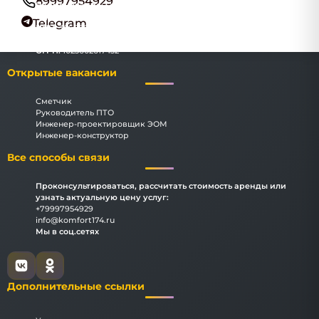
89997954929
Наименование:
ООО "Комфорт174"
Адрес:
Челябинск, улица Цвиллинга, 34, офис 278
Telegram
ИНН:
3666069183
КПП:
366601001
ОГРН:
1023602617432
Открытые вакансии
Сметчик
Руководитель ПТО
Инженер-проектировщик ЭОМ
Инженер-конструктор
Все способы связи
Проконсультироваться, рассчитать стоимость аренды или
узнать актуальную цену услуг:
+79997954929
info@komfort174.ru
Мы в соц.сетях
Дополнительные ссылки