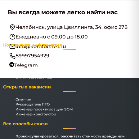
Вы всегда можете легко найти нас
Челябинск, улица Цвиллинга, 34, офис 278
Ежедневно с 09.00 до 18.00
Контактная информация
info@komfort174.ru
89997954929
Наименование:
ООО "Комфорт174"
Адрес:
Челябинск, улица Цвиллинга, 34, офис 278
Telegram
ИНН:
3666069183
КПП:
366601001
ОГРН:
1023602617432
Открытые вакансии
Сметчик
Руководитель ПТО
Инженер-проектировщик ЭОМ
Инженер-конструктор
Все способы связи
Проконсультироваться, рассчитать стоимость аренды или