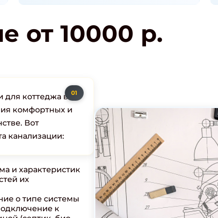
е от 10000 р.
 для коттеджа в
ния комфортных и
стве. Вот
а канализации:
ма и характеристик
стей их
ие о типе системы
подключение к