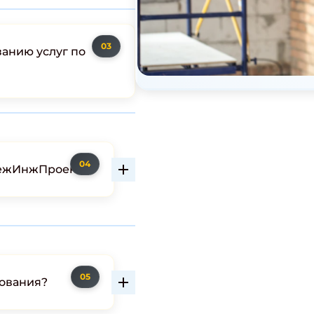
занию услуг по
нежИнжПроект?
рования?