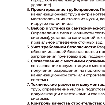
городской канализации) или автоном
удаление).
Проектирование трубопроводов:
Пл
канализационных труб внутри котте
местоположения стоков из кухни, ва
и других источников.
Выбор и установка сантехническог
Определение типа и мощности септи
системы), установка санитарной те
правильное отведение сточных вод.
Учет требований безопасности:
Раз
обеспечивающей безопасность и п
загрязнения грунтовых вод, подзем
Согласование с местными органами
согласование документации с местн
получения разрешения на подключе
канализационной сети или строител
системы.
Технические расчеты и документац
труб, определение уклона, подготов
документации с чертежами и схема
системы.
Контроль качества строительства:
О