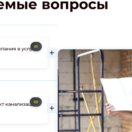
аемые вопросы
пания в услугах
ект канализации