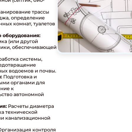
ной (септик, био-
анирование трассы
джа, определение
нных комнат, туалетов
о оборудования:
ка (или другой
хники, обеспечивающей
работка системы,
редотвращение
ных водоемов и почвы.
:
Подготовка и
ыми органами для
ние к
ьство автономной
ия:
Расчеты диаметра
ка технической
ми канализационной
рганизация контроля