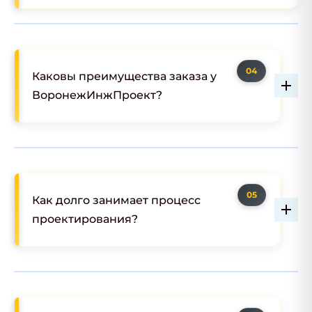
Каковы преимущества заказа у
ВоронежИнжПроект?
Как долго занимает процесс
проектирования?