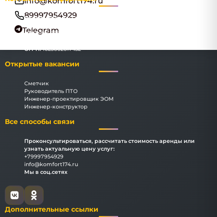
info@komfort174.ru
89997954929
Наименование:
ООО "Комфорт174"
Адрес:
Челябинск, улица Цвиллинга, 34, офис 278
Telegram
ИНН:
3666069183
КПП:
366601001
ОГРН:
1023602617432
Открытые вакансии
Сметчик
Руководитель ПТО
Инженер-проектировщик ЭОМ
Инженер-конструктор
Все способы связи
Проконсультироваться, рассчитать стоимость аренды или
узнать актуальную цену услуг:
+79997954929
info@komfort174.ru
Мы в соц.сетях
Дополнительные ссылки